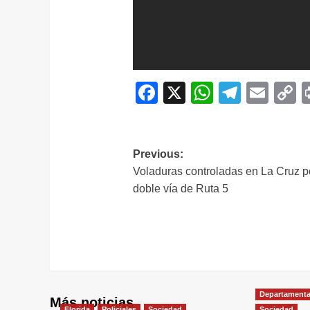
Facebook
X
WhatsAp
Telegr
Ema
C
L
Navegación
Previous:
Voladuras controladas en La Cruz p
de
doble vía de Ruta 5
entradas
Departamenta
Más noticias
Florida
Policiales
Sociedad
Sociedad