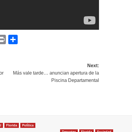
p
am
il
opy
Print
Compartir
ink
Next:
or
Más vale tarde… anuncian apertura de la
Piscina Departamental
l
Florida
Política
Deportes
Florida
Sociedad