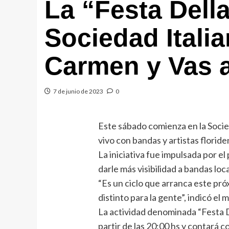
La “Festa Della
Sociedad Itali
Carmen y Vas a
7 de junio de 2023
0
Este sábado comienza en la Socied
vivo con bandas y artistas floride
La iniciativa fue impulsada por el
darle más visibilidad a bandas loca
“Es un ciclo que arranca este pró
distinto para la gente”, indicó el
La actividad denominada “Festa D
partir de las 20:00 hs y contará 