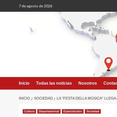
Saltar
7 de agosto de 2026
al
contenido
Inicio
Todas las noticias
Nosotros
Conta
INICIO
SOCIEDAD
LA “FESTA DELLA MÚSICA” LLEGA
Cultura
Departamental
Espectáculos
Sociedad