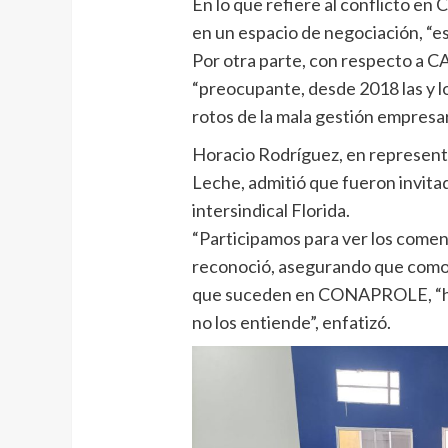
En lo que refiere al conflicto 
en un espacio de negociación, “
Por otra parte, con respecto a CA
“preocupante, desde 2018 las y l
rotos de la mala gestión empresar
Horacio Rodríguez, en represent
Leche, admitió que fueron invitad
intersindical Florida.
“Participamos para ver los comenta
reconoció, asegurando que como 
que suceden en CONAPROLE, “hay
no los entiende”, enfatizó.