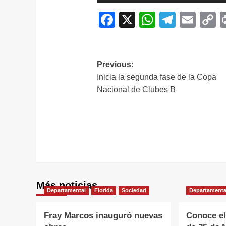
Facebook
X
WhatsAp
Telegr
Ema
C
L
Navegación
Previous:
Inicia la segunda fase de la Copa
de
Nacional de Clubes B
entradas
Más noticias
Departamental
Florida
Sociedad
Departamenta
Fray Marcos inauguró nuevas
Conoce el