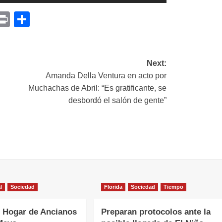
p
am
il
opy
Print
Compartir
ink
Next:
Amanda Della Ventura en acto por
Muchachas de Abril: “Es gratificante, se
desbordó el salón de gente”
l
Sociedad
Florida
Sociedad
Tiempo
 Hogar de Ancianos
Preparan protocolos ante la