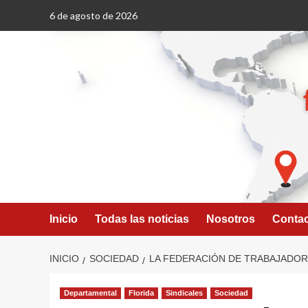
Saltar
6 de agosto de 2026
al
contenido
Inicio
Todas las noticias
Nosotros
Conta
INICIO
SOCIEDAD
LA FEDERACIÓN DE TRABAJADORE
Departamental
Florida
Sindicales
Sociedad