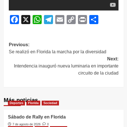
Facebook
X
WhatsApp
Telegram
Email
Copy
Print
Compar
Link
Navegación
Previous:
Se realizó en Florida la marcha por la diversidad
de
Next:
entradas
Intendencia inauguró nueva luminaria en importante
circuito de la ciudad
Más noticias
Deportes
Florida
Sociedad
Sábado de Rally en Florida
7 de agosto de 2026
0