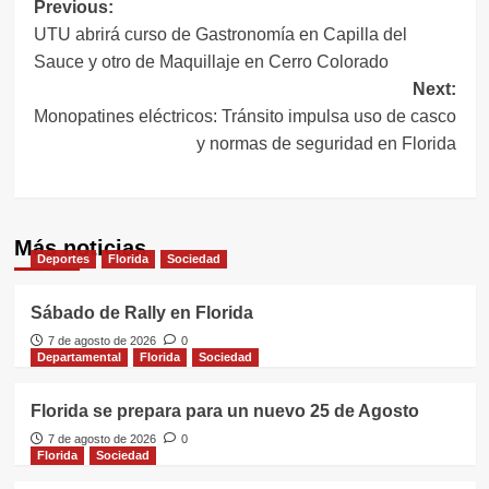
Navegación
Previous:
UTU abrirá curso de Gastronomía en Capilla del
de
Sauce y otro de Maquillaje en Cerro Colorado
entradas
Next:
Monopatines eléctricos: Tránsito impulsa uso de casco
y normas de seguridad en Florida
Más noticias
Deportes
Florida
Sociedad
Sábado de Rally en Florida
7 de agosto de 2026
0
Departamental
Florida
Sociedad
Florida se prepara para un nuevo 25 de Agosto
7 de agosto de 2026
0
Florida
Sociedad