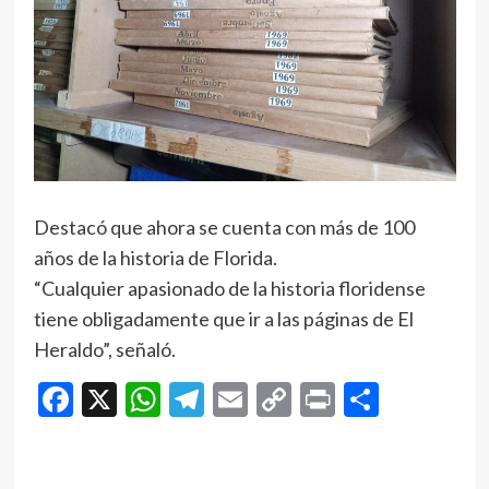
Destacó que ahora se cuenta con más de 100
años de la historia de Florida.
“Cualquier apasionado de la historia floridense
tiene obligadamente que ir a las páginas de El
Heraldo”, señaló.
Facebook
X
WhatsApp
Telegram
Email
Copy
Print
Compar
Link