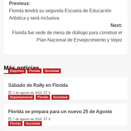
Navegación
Previous:
Florida tendrá su segunda Escuela de Educación
de
Artística y será inclusiva
entradas
Next:
Florida fue sede de mesa de diálogo para construir el
Plan Nacional de Envejecimiento y Vejez
Más noticias
Deportes
Florida
Sociedad
Sábado de Rally en Florida
7 de agosto de 2026
0
Departamental
Florida
Sociedad
Florida se prepara para un nuevo 25 de Agosto
7 de agosto de 2026
0
Florida
Sociedad