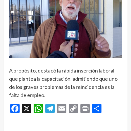
A propósito, destacó la rápida inserción laboral
que plantea la capacitación, admitiendo que uno
de los graves problemas de la reincidencia es la
falta de empleo.
Facebook
X
WhatsApp
Telegram
Email
Copy
Print
Compar
Link