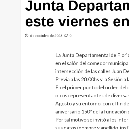
Junta Departam
este viernes e
6 de octubre de 2023
0
La Junta Departamental de Florid
en el salón del comedor municipal 
intersección de las calles Juan 
Previa a las 20:00hs y la Sesión a 
En el primer punto del orden del 
otros representantes de diversas 
Agosto y su entorno, con el fin d
aniversario 150º de la fundación d
Por tal motivo se invitó a los int
sus datos (nombre y apellido, inst