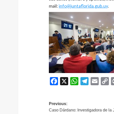
mail:
info@juntaflorida.gub.uy
.
Facebook
X
WhatsAp
Telegr
Ema
C
L
Navegación
Previous:
Caso Dárdano: Investigadora de la 
de