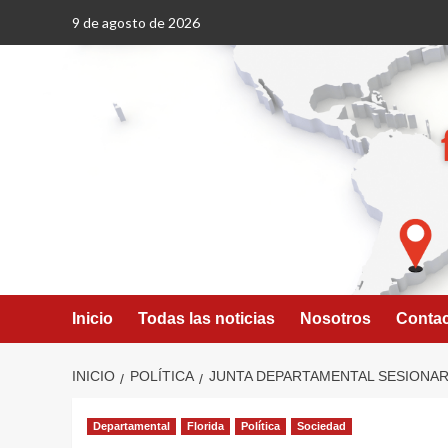
Saltar
9 de agosto de 2026
al
contenido
Inicio
Todas las noticias
Nosotros
Conta
INICIO
POLÍTICA
JUNTA DEPARTAMENTAL SESIONAR
Departamental
Florida
Política
Sociedad