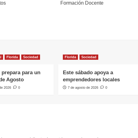
tos
Formación Docente
l
Florida
Sociedad
Florida
Sociedad
e prepara para un
Este sábado apoya a
de Agosto
emprendedores locales
 de 2026
0
7 de agosto de 2026
0