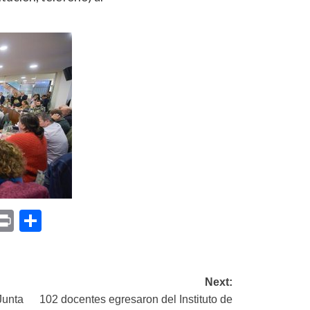
p
am
il
opy
Print
Compartir
ink
Next:
Junta
102 docentes egresaron del Instituto de