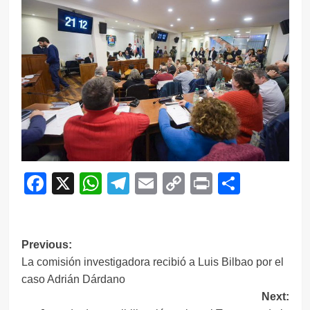
Facebook
X
WhatsApp
Telegram
Email
Copy
Print
Compar
Link
Navegación
Previous:
La comisión investigadora recibió a Luis Bilbao por el
de
caso Adrián Dárdano
entradas
Next: