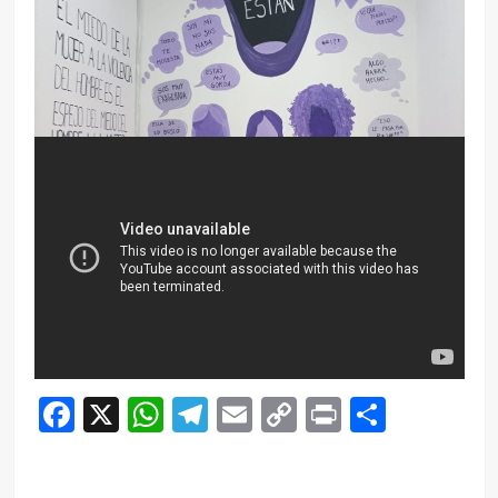
Facebook
X
WhatsApp
Telegram
Email
Copy
Print
Compar
Link