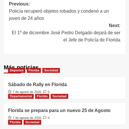
Navegación
Previous:
Policía recuperó objetos robados y condenó a un
de
joven de 24 años
entradas
Next:
El 1º de diciembre José Pedro Delgado dejará de ser
el Jefe de Policía de Florida
Más noticias
Deportes
Florida
Sociedad
Sábado de Rally en Florida
7 de agosto de 2026
0
Departamental
Florida
Sociedad
Florida se prepara para un nuevo 25 de Agosto
7 de agosto de 2026
0
Florida
Sociedad