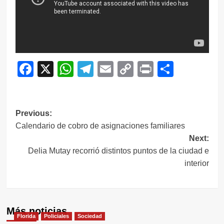
Facebook
X
WhatsApp
Telegram
Email
Copy
Print
Compar
Link
Navegación
Previous:
Calendario de cobro de asignaciones familiares
de
Next:
entradas
Delia Mutay recorrió distintos puntos de la ciudad e
interior
Más noticias
Florida
Policiales
Sociedad