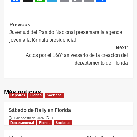
Link
Navegación
Previous:
Juventud del Partido Nacional presentará la agenda
de
joven a la fórmula presidencial
entradas
Next:
Actos por el 168º aniversario de la creación del
departamento de Florida
Más noticias
Deportes
Florida
Sociedad
Sábado de Rally en Florida
7 de agosto de 2026
0
Departamental
Florida
Sociedad