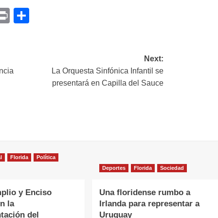
p
am
il
opy
Print
Compartir
ink
Next:
ncia
La Orquesta Sinfónica Infantil se
presentará en Capilla del Sauce
l
Florida
Política
Deportes
Florida
Sociedad
plio y Enciso
Una floridense rumbo a
n la
Irlanda para representar a
tación del
Uruguay