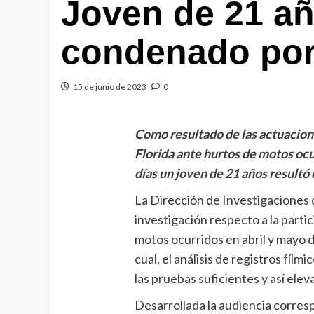
Joven de 21 añ
condenado por
15 de junio de 2023
0
Como resultado de las actuacione
Florida ante hurtos de motos ocu
días un joven de 21 años result
La Dirección de Investigaciones d
investigación respecto a la parti
motos ocurridos en abril y mayo 
cual, el análisis de registros fíl
las pruebas suficientes y así elev
Desarrollada la audiencia corre