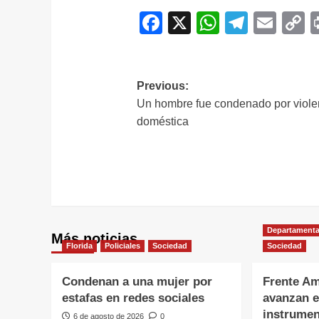
Facebook
X
WhatsAp
Telegr
Ema
C
L
Navegación
Previous:
Un hombre fue condenado por viole
de
doméstica
entradas
Departamenta
Más noticias
Florida
Policiales
Sociedad
Sociedad
Condenan a una mujer por
Frente Am
estafas en redes sociales
avanzan e
instrumen
6 de agosto de 2026
0