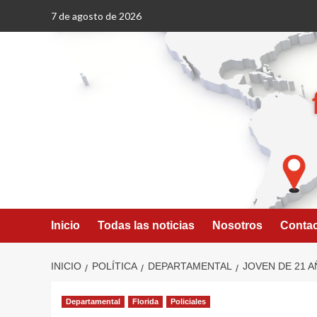
Saltar
7 de agosto de 2026
al
contenido
Inicio
Todas las noticias
Nosotros
Conta
INICIO
POLÍTICA
DEPARTAMENTAL
JOVEN DE 21 
Departamental
Florida
Policiales