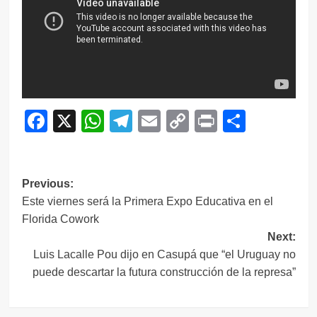
Facebook
X
WhatsApp
Telegram
Email
Copy
Print
Compar
Link
Navegación
Previous:
Este viernes será la Primera Expo Educativa en el
de
Florida Cowork
entradas
Next:
Luis Lacalle Pou dijo en Casupá que “el Uruguay no
puede descartar la futura construcción de la represa”