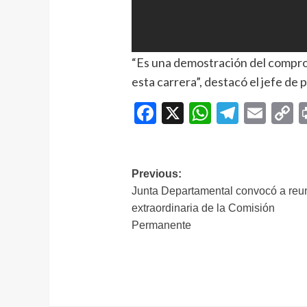
“Es una demostración del compr
esta carrera”, destacó el jefe de p
Facebook
X
WhatsAp
Telegr
Ema
C
L
Navegación
Previous:
Junta Departamental convocó a reu
de
extraordinaria de la Comisión
entradas
Permanente