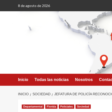
Saltar
8 de agosto de 2026
al
contenido
Inicio
Todas las noticias
Nosotros
Conta
INICIO
SOCIEDAD
JEFATURA DE POLICÍA RECONOCI
Departamental
Florida
Policiales
Sociedad