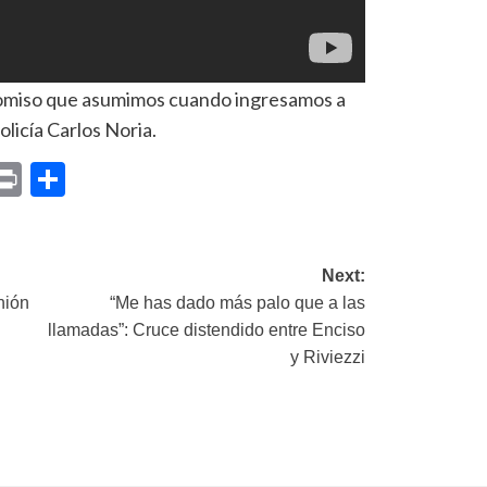
omiso que asumimos cuando ingresamos a
olicía Carlos Noria.
p
am
il
opy
Print
Compartir
ink
Next:
nión
“Me has dado más palo que a las
llamadas”: Cruce distendido entre Enciso
y Riviezzi