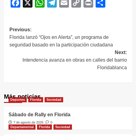
Facebook
X
WhatsApp
Telegram
Email
Copy
Print
Compar
Link
Navegación
Previous:
Florida lanzó “Ojos en Alerta”, un programa de
de
seguridad basado en la participación ciudadana
entradas
Next:
Intendencia avanza en obras en calles del barrio
Floridablanca
Más noticias
Deportes
Florida
Sociedad
Sábado de Rally en Florida
7 de agosto de 2026
0
Departamental
Florida
Sociedad