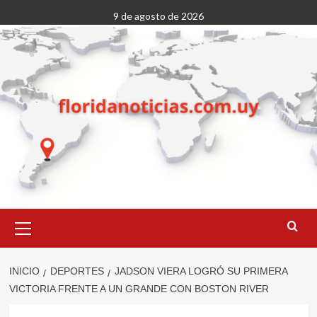
Saltar
9 de agosto de 2026
al
contenido
Menú
primario
INICIO
DEPORTES
JADSON VIERA LOGRÓ SU PRIMERA
VICTORIA FRENTE A UN GRANDE CON BOSTON RIVER