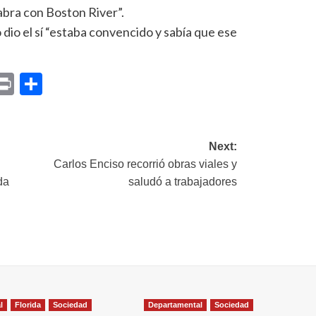
labra con Boston River”.
dio el sí “estaba convencido y sabía que ese
p
am
il
opy
Print
Compartir
ink
Next:
Carlos Enciso recorrió obras viales y
da
saludó a trabajadores
l
Florida
Sociedad
Departamental
Sociedad