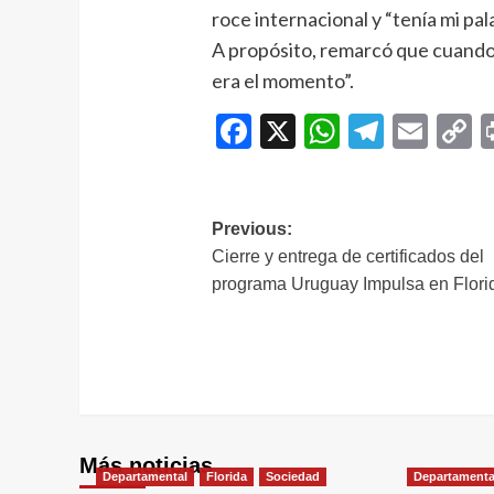
roce internacional y “tenía mi pa
A propósito, remarcó que cuando 
era el momento”.
Facebook
X
WhatsAp
Telegr
Ema
C
L
Navegación
Previous:
Cierre y entrega de certificados del
de
programa Uruguay Impulsa en Flori
entradas
Más noticias
Departamental
Florida
Sociedad
Departamenta