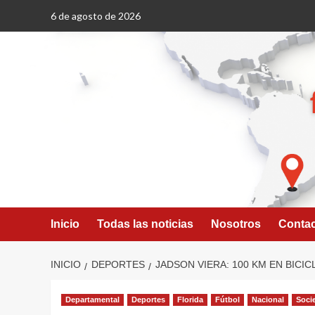
Saltar
6 de agosto de 2026
al
contenido
Inicio
Todas las noticias
Nosotros
Conta
INICIO
DEPORTES
JADSON VIERA: 100 KM EN BICI
Departamental
Deportes
Florida
Fútbol
Nacional
Soci