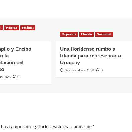
l
Florida
Política
Deportes
Florida
Sociedad
plio y Enciso
Una floridense rumbo a
n la
Irlanda para representar a
tación del
Uruguay
so
6 de agosto de 2026
0
 de 2026
0
Los campos obligatorios están marcados con
*