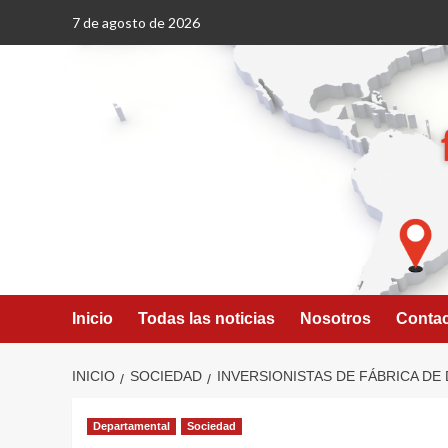
Saltar
7 de agosto de 2026
al
contenido
Inicio
Todas las noticias
Nosotros
Conta
INICIO
SOCIEDAD
INVERSIONISTAS DE FÁBRICA D
Departamental
Sociedad