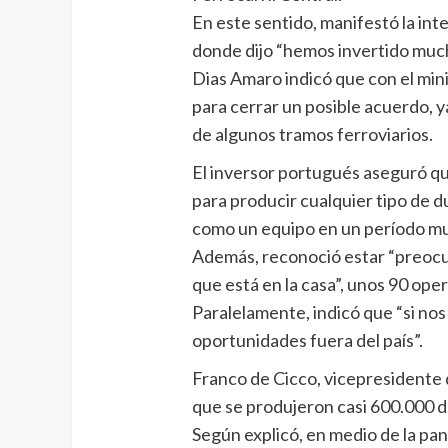
En este sentido, manifestó la int
donde dijo “hemos invertido much
Dias Amaro indicó que con el minis
para cerrar un posible acuerdo, 
de algunos tramos ferroviarios.
El inversor portugués aseguró que
para producir cualquier tipo de
como un equipo en un período muy
Además, reconoció estar “preocu
que está en la casa”, unos 90 oper
Paralelamente, indicó que “si n
oportunidades fuera del país”.
Franco de Cicco, vicepresidente
que se produjeron casi 600.000 d
Según explicó, en medio de la pa