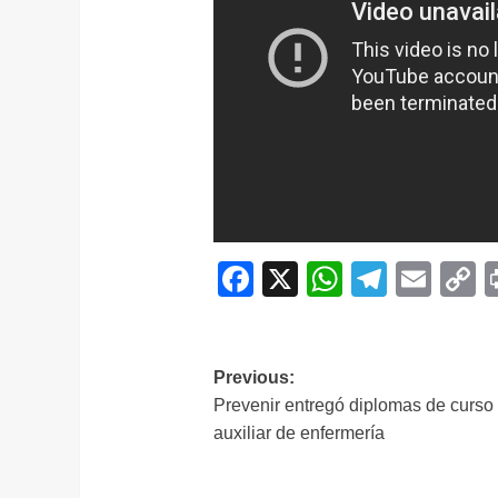
Facebook
X
WhatsAp
Telegr
Ema
C
L
Navegación
Previous:
Prevenir entregó diplomas de curso
de
auxiliar de enfermería
entradas