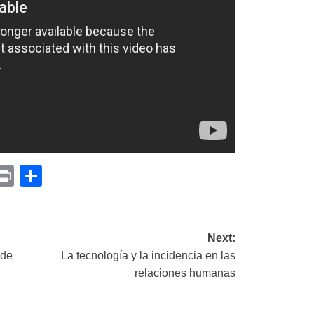
p
am
il
opy
Print
Compartir
ink
Next:
 de
La tecnología y la incidencia en las
relaciones humanas