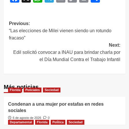
Link
Navegación
Previous:
“Las elecciones de Milei vienen siendo un rotundo
de
fracaso”
entradas
Next:
Edil solicitó convocar a INAU para brindar charla por
el Día Mundial Contra el Trabajo Infantil
Más noticias
Florida
Policiales
Sociedad
Condenan a una mujer por estafas en redes
sociales
6 de agosto de 2026
0
Departamental
Florida
Política
Sociedad