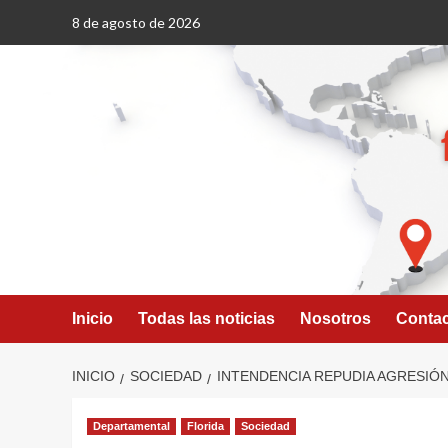
Saltar
8 de agosto de 2026
al
contenido
Inicio
Todas las noticias
Nosotros
Conta
INICIO
SOCIEDAD
INTENDENCIA REPUDIA AGRESIÓ
Departamental
Florida
Sociedad