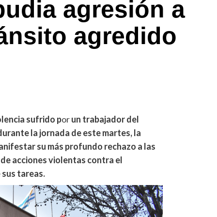
pudia agresión a
ránsito agredido
lencia sufrido p
or
un trabajador del
urante la jornada de este martes, la
anifestar su más profundo rechazo a las
 de acciones violentas contra el
 sus tareas.