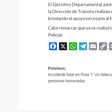
El Ejecutivo Departamental, junto
la Dirección de Tránsito realizan
brindando el apoyo necesario al 
Cabe remarcar que ya se realizó 
Policial.
Facebook
X
WhatsAp
Telegr
Ema
C
L
Navegación
Previous:
Accidente fatal en Ruta 7: Un falleci
de
personas lesionadas
entradas