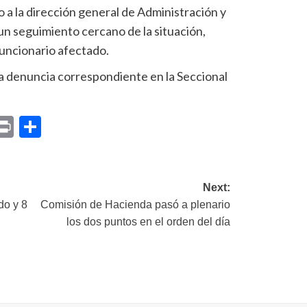
 a la dirección general de Administración y
 un seguimiento cercano de la situación,
funcionario afectado.
la denuncia correspondiente en la Seccional
p
am
il
opy
Print
Compartir
ink
Next:
do y 8
Comisión de Hacienda pasó a plenario
los dos puntos en el orden del día