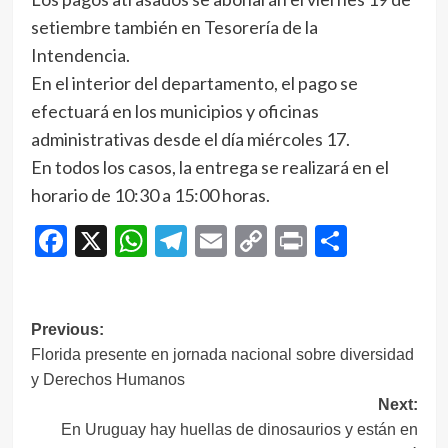
setiembre también en Tesorería de la
Intendencia.
En el interior del departamento, el pago se
efectuará en los municipios y oficinas
administrativas desde el día miércoles 17.
En todos los casos, la entrega se realizará en el
horario de 10:30 a 15:00 horas.
Facebook
X
WhatsApp
Telegram
Email
Copy
Print
Compar
Link
Navegación
Previous:
Florida presente en jornada nacional sobre diversidad
de
y Derechos Humanos
entradas
Next:
En Uruguay hay huellas de dinosaurios y están en