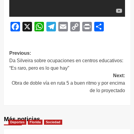
Facebook
X
WhatsApp
Telegram
Email
Copy
Print
Compar
Link
Navegación
Previous:
Da Silveira sobre ocupaciones en centros educativos:
de
“Es raro, pero es lo que hay”
entradas
Next:
Obra de doble vía en ruta 5 a buen ritmo y por encima
de lo proyectado
Más noticias
Deportes
Florida
Sociedad