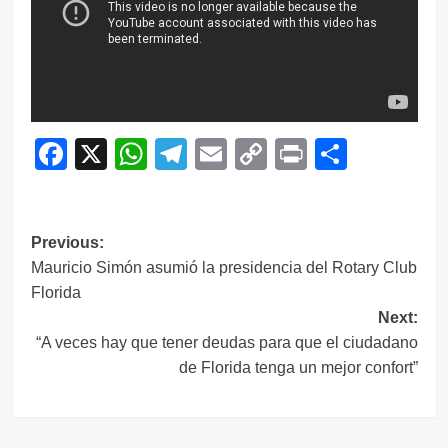
Facebook
X
WhatsApp
Telegram
Email
Copy
Print
Compar
Link
Navegación
Previous:
Mauricio Simón asumió la presidencia del Rotary Club
de
Florida
entradas
Next:
“A veces hay que tener deudas para que el ciudadano
de Florida tenga un mejor confort”