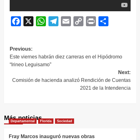
Facebook
X
WhatsApp
Telegram
Email
Copy
Print
Compar
Link
Navegación
Previous:
Este viernes habrán diez carreras en el Hipódromo
de
“Irineo Leguisamo”
entradas
Next:
Comisión de hacienda analizó Rendición de Cuentas
2021 de la Intendencia
Más noticias
Departamental
Florida
Sociedad
Fray Marcos inauguró nuevas obras