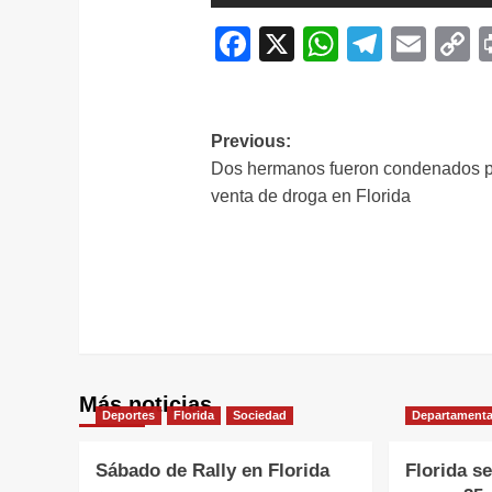
Facebook
X
WhatsAp
Telegr
Ema
C
L
Navegación
Previous:
Dos hermanos fueron condenados 
de
venta de droga en Florida
entradas
Más noticias
Deportes
Florida
Sociedad
Departamenta
Sábado de Rally en Florida
Florida s