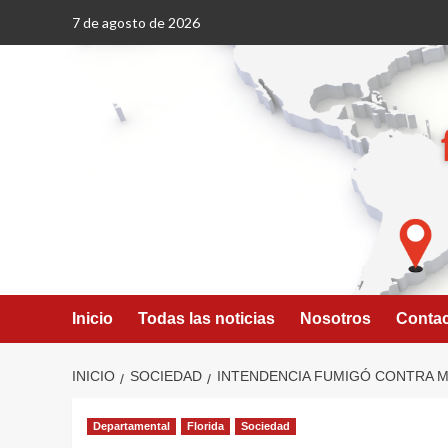
Saltar
7 de agosto de 2026
al
contenido
Inicio
Todas las noticias
Nosotros
Conta
INICIO
SOCIEDAD
INTENDENCIA FUMIGÓ CONTRA M
Departamental
Florida
Sociedad