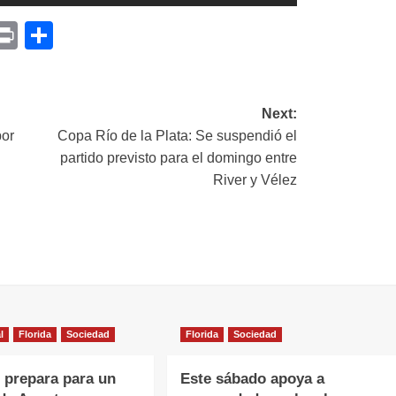
p
am
il
opy
Print
Compartir
ink
Next:
por
Copa Río de la Plata: Se suspendió el
partido previsto para el domingo entre
River y Vélez
l
Florida
Sociedad
Florida
Sociedad
e prepara para un
Este sábado apoya a