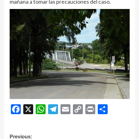
mañana a tomar las precauciones del caso.
Facebook
X
WhatsApp
Telegram
Email
Copy
Print
Compar
Link
Navegación
Previous: