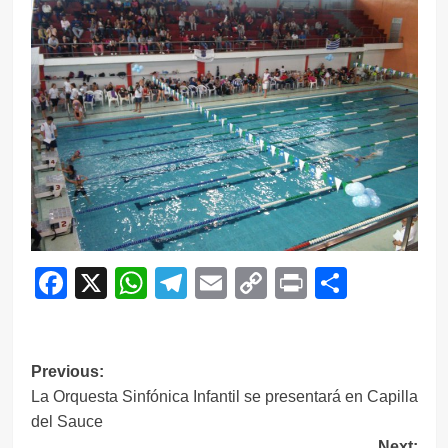
Facebook
X
WhatsApp
Telegram
Email
Copy
Print
Compar
Link
Navegación
Previous:
La Orquesta Sinfónica Infantil se presentará en Capilla
de
del Sauce
entradas
Next: