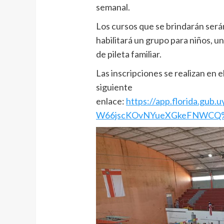
semanal.
Los cursos que se brindarán serán 
habilitará un grupo para niños, un
de pileta familiar.
Las inscripciones se realizan en e
siguiente
enlace:
https://app.florida.gub.u
W66jscKOvNYueXGkeFNWC