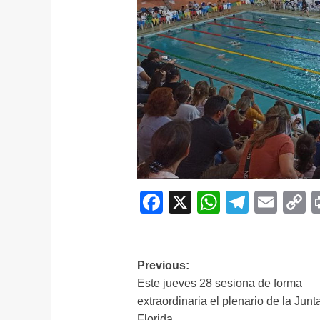
Facebook
X
WhatsAp
Telegr
Ema
C
L
Navegación
Previous:
Este jueves 28 sesiona de forma
de
extraordinaria el plenario de la Junt
entradas
Florida