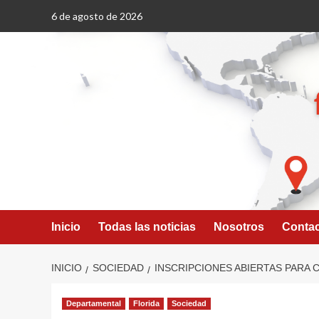
Saltar
6 de agosto de 2026
al
contenido
Inicio
Todas las noticias
Nosotros
Conta
INICIO
SOCIEDAD
INSCRIPCIONES ABIERTAS PARA 
Departamental
Florida
Sociedad