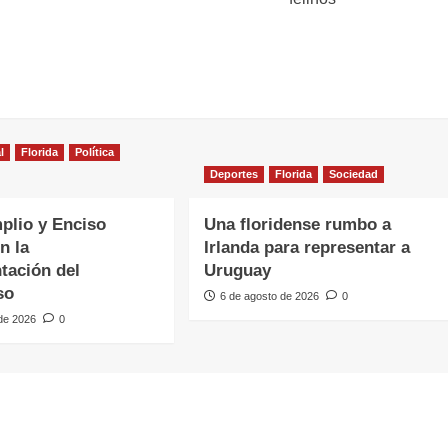
l
Florida
Política
Deportes
Florida
Sociedad
plio y Enciso
Una floridense rumbo a
n la
Irlanda para representar a
tación del
Uruguay
so
6 de agosto de 2026
0
 de 2026
0