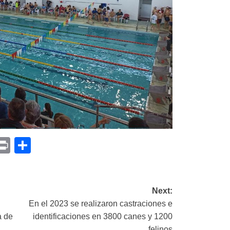
p
am
il
opy
Print
Compartir
ink
Next:
En el 2023 se realizaron castraciones e
a de
identificaciones en 3800 canes y 1200
felinos