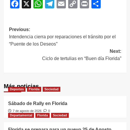
Facebook
X
WhatsApp
Telegram
Email
Copy
Print
Compar
Link
Navegación
Previous:
Intendencia cierra por reparaciones el tránsito por el
de
“Puente de los Deseos”
entradas
Next:
Ciclo de tertulias en “Buen día Florida”
Más noticias
Deportes
Florida
Sociedad
Sábado de Rally en Florida
7 de agosto de 2026
0
Departamental
Florida
Sociedad
Florida se prepara para un nuevo 25 de Agosto