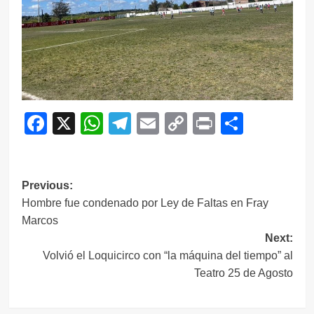
Facebook
X
WhatsApp
Telegram
Email
Copy
Print
Compar
Link
Navegación
Previous:
Hombre fue condenado por Ley de Faltas en Fray
de
Marcos
entradas
Next:
Volvió el Loquicirco con “la máquina del tiempo” al
Teatro 25 de Agosto