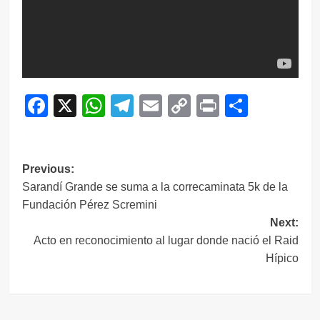
Facebook
X
WhatsApp
Telegram
Email
Copy
Print
Compar
Link
Navegación
Previous:
Sarandí Grande se suma a la correcaminata 5k de la
de
Fundación Pérez Scremini
entradas
Next:
Acto en reconocimiento al lugar donde nació el Raid
Hípico