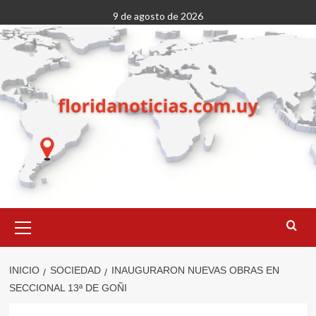
Saltar
9 de agosto de 2026
al
contenido
Menú
primario
INICIO
SOCIEDAD
INAUGURARON NUEVAS OBRAS EN
SECCIONAL 13ª DE GOÑI