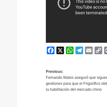
Facebook
X
WhatsAp
Telegr
Ema
C
L
Navegación
Previous:
Fernando Matos aseguró que siguen
de
gestiones para que el Frigorífico ob
entradas
la habilitación del mercado chino