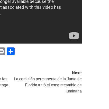
p
am
il
opy
Print
Compartir
ink
Next:
 las
La comisión permanente de la Junta de
tenga
Florida trató el tema recambio de
luminaria