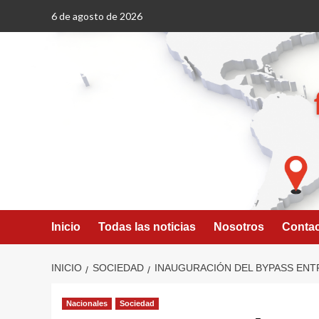
Saltar
6 de agosto de 2026
al
contenido
Inicio
Todas las noticias
Nosotros
Conta
INICIO
SOCIEDAD
INAUGURACIÓN DEL BYPASS ENTR
Nacionales
Sociedad