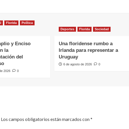
l
Florida
Política
Deportes
Florida
Sociedad
plio y Enciso
Una floridense rumbo a
n la
Irlanda para representar a
tación del
Uruguay
so
6 de agosto de 2026
0
 de 2026
0
Los campos obligatorios están marcados con
*