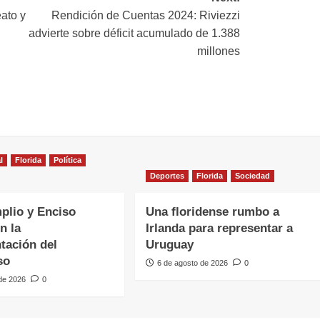
ato y
Rendición de Cuentas 2024: Riviezzi
advierte sobre déficit acumulado de 1.388
millones
l
Florida
Política
Deportes
Florida
Sociedad
plio y Enciso
Una floridense rumbo a
n la
Irlanda para representar a
tación del
Uruguay
so
6 de agosto de 2026
0
 de 2026
0