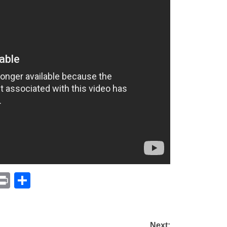
p
am
il
opy
Print
Compartir
ink
Next: