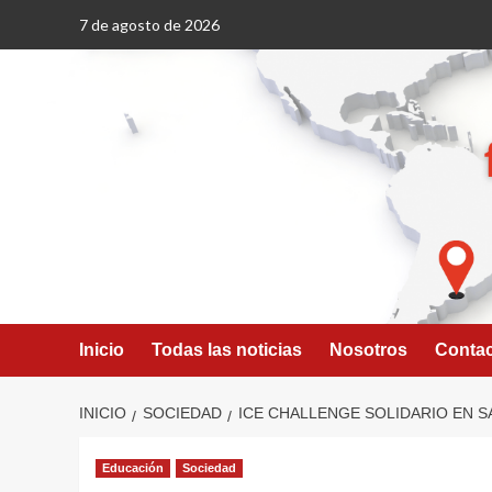
Saltar
7 de agosto de 2026
al
contenido
Inicio
Todas las noticias
Nosotros
Conta
INICIO
SOCIEDAD
ICE CHALLENGE SOLIDARIO EN S
Educación
Sociedad