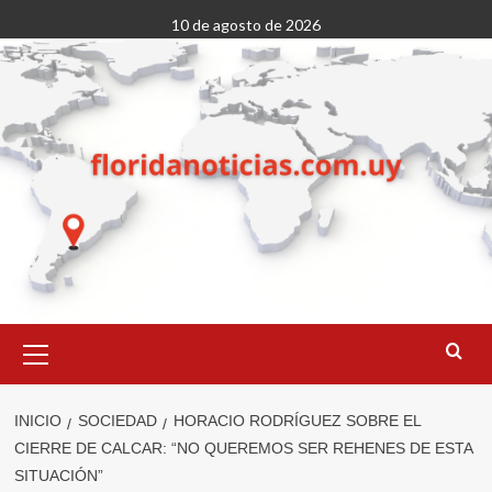
Saltar
10 de agosto de 2026
al
contenido
Menú
primario
INICIO
SOCIEDAD
HORACIO RODRÍGUEZ SOBRE EL
CIERRE DE CALCAR: “NO QUEREMOS SER REHENES DE ESTA
SITUACIÓN”