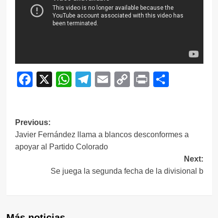
Facebook
X
WhatsApp
Telegram
Email
Copy
Print
Compar
Link
Navegación
Previous:
Javier Fernández llama a blancos desconformes a
de
apoyar al Partido Colorado
entradas
Next:
Se juega la segunda fecha de la divisional b
Más noticias