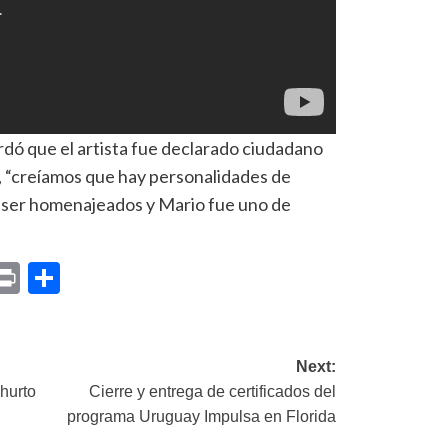
rdó que el artista fue declarado ciudadano
, “creíamos que hay personalidades de
 ser homenajeados y Mario fue uno de
p
am
il
opy
Print
Compartir
ink
Next:
 hurto
Cierre y entrega de certificados del
programa Uruguay Impulsa en Florida