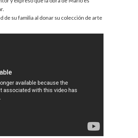
intor y expresó que la obra de Mario es
r.
ud de su familia al donar su colección de arte