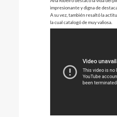
Ana Ribeiro destacó la vida del p
impresionante y digna de destaca
A su vez, también resaltó la actit
la cual catalogó de muy valiosa.