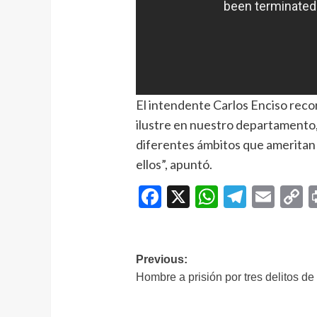
El intendente Carlos Enciso reco
ilustre en nuestro departamento
diferentes ámbitos que ameritan
ellos”, apuntó.
Facebook
X
WhatsAp
Telegr
Ema
C
L
Navegación
Previous:
Hombre a prisión por tres delitos de
de
entradas