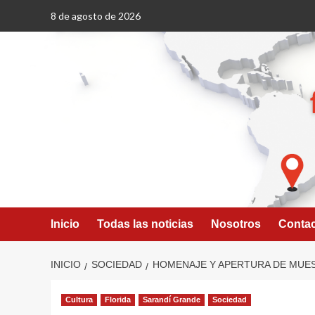
Saltar
8 de agosto de 2026
al
contenido
Inicio
Todas las noticias
Nosotros
Conta
INICIO
SOCIEDAD
HOMENAJE Y APERTURA DE MUES
Cultura
Florida
Sarandí Grande
Sociedad