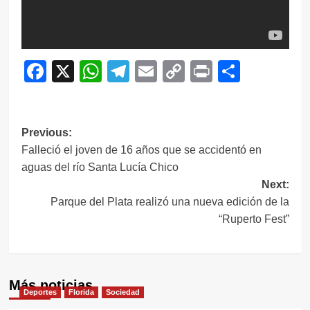
Facebook
X
WhatsApp
Telegram
Email
Copy
Print
Compar
Link
Navegación
Previous:
Falleció el joven de 16 años que se accidentó en
de
aguas del río Santa Lucía Chico
entradas
Next:
Parque del Plata realizó una nueva edición de la
“Ruperto Fest”
Más noticias
Deportes
Florida
Sociedad