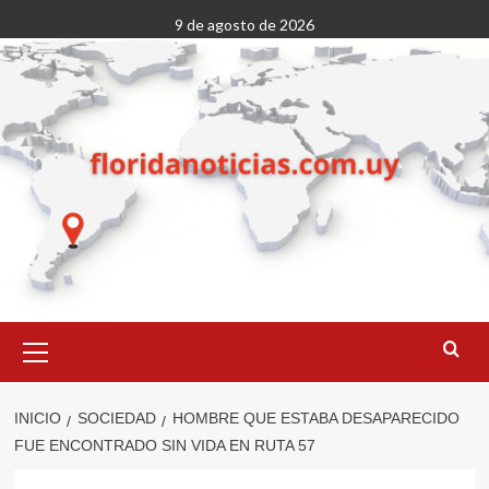
Saltar
9 de agosto de 2026
al
contenido
Menú
primario
INICIO
SOCIEDAD
HOMBRE QUE ESTABA DESAPARECIDO
FUE ENCONTRADO SIN VIDA EN RUTA 57