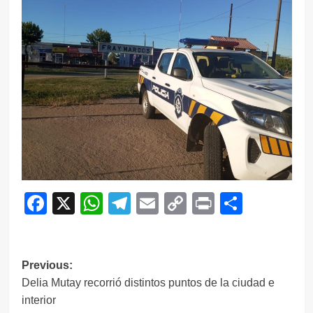
Facebook
X
WhatsApp
Telegram
Email
Copy
Print
Compar
Link
Navegación
Previous:
Delia Mutay recorrió distintos puntos de la ciudad e
de
interior