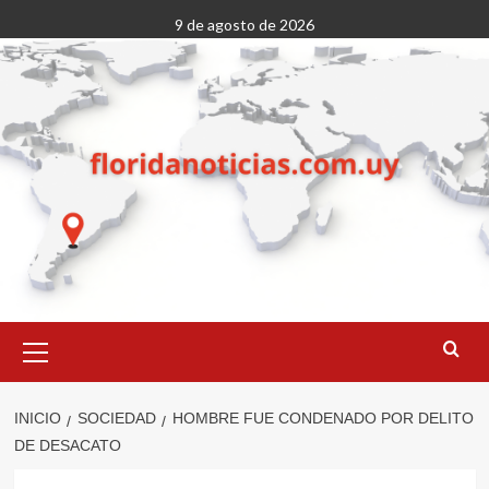
Saltar
9 de agosto de 2026
al
contenido
Menú
primario
INICIO
SOCIEDAD
HOMBRE FUE CONDENADO POR DELITO
DE DESACATO