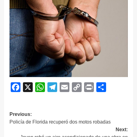
Facebook
X
WhatsApp
Telegram
Email
Copy
Print
Compar
Link
Navegación
Previous:
Policía de Florida recuperó dos motos robadas
de
Next:
entradas