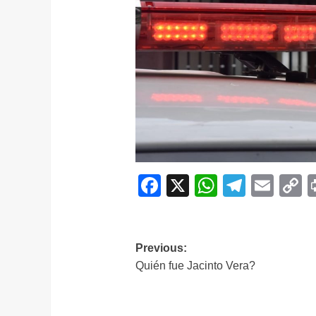
Facebook
X
WhatsAp
Telegr
Ema
C
L
Navegación
Previous:
Quién fue Jacinto Vera?
de
entradas