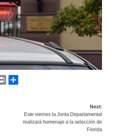
p
am
il
opy
Print
Compartir
ink
Next:
Este viernes la Junta Departamental
realizará homenaje a la selección de
Florida