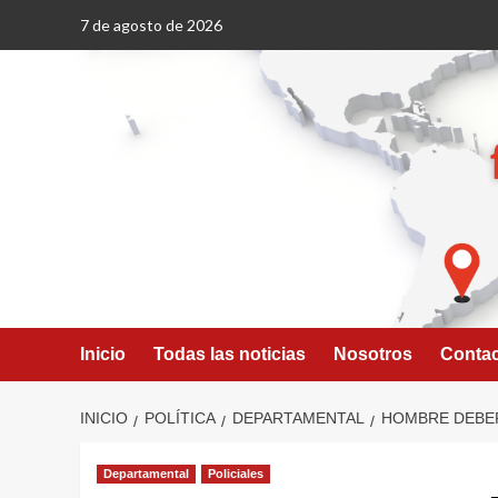
Saltar
7 de agosto de 2026
al
contenido
Inicio
Todas las noticias
Nosotros
Conta
INICIO
POLÍTICA
DEPARTAMENTAL
HOMBRE DEBER
Departamental
Policiales