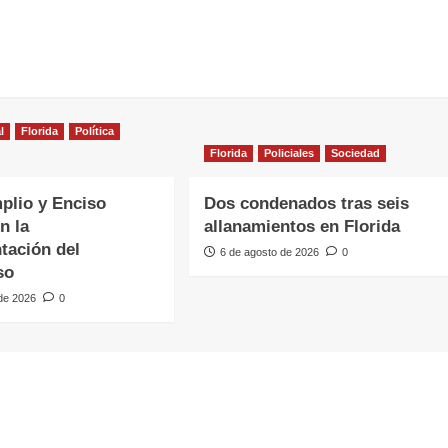
l
Florida
Política
Florida
Policiales
Sociedad
plio y Enciso
Dos condenados tras seis
n la
allanamientos en Florida
tación del
6 de agosto de 2026
0
so
 de 2026
0