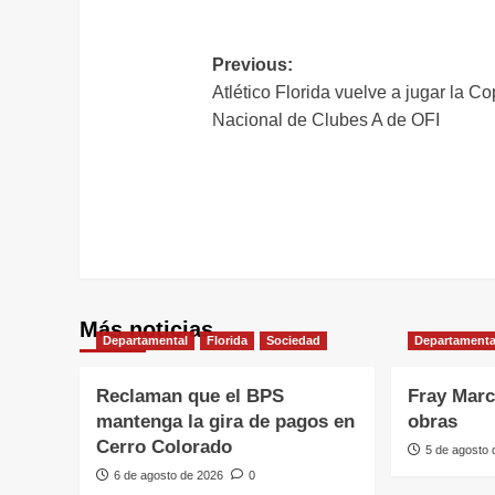
L
Navegación
Previous:
Atlético Florida vuelve a jugar la C
de
Nacional de Clubes A de OFI
entradas
Más noticias
Departamental
Florida
Sociedad
Departamenta
Reclaman que el BPS
Fray Marc
mantenga la gira de pagos en
obras
Cerro Colorado
5 de agosto
6 de agosto de 2026
0