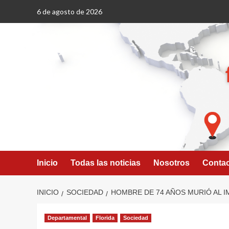
Saltar
6 de agosto de 2026
al
contenido
Inicio
Todas las noticias
Nosotros
Conta
INICIO
SOCIEDAD
HOMBRE DE 74 AÑOS MURIÓ AL 
Departamental
Florida
Sociedad