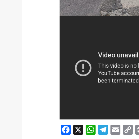
Facebook
X
WhatsAp
Telegr
Ema
C