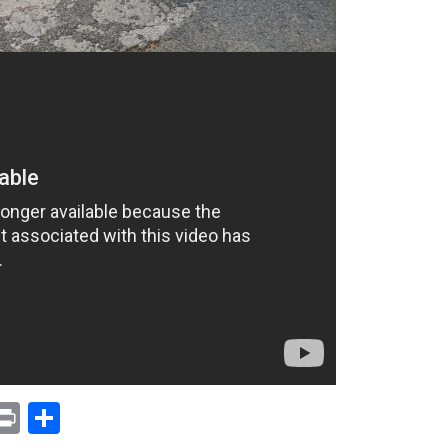
p
am
il
opy
Print
Compartir