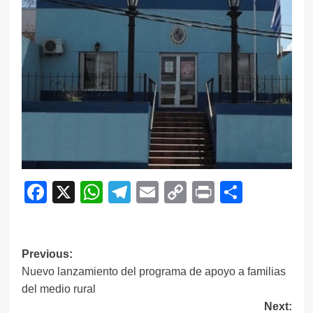
Facebook
X
WhatsApp
Telegram
Email
Copy
Print
Compar
Link
Navegación
Previous:
Nuevo lanzamiento del programa de apoyo a familias
de
del medio rural
entradas
Next: