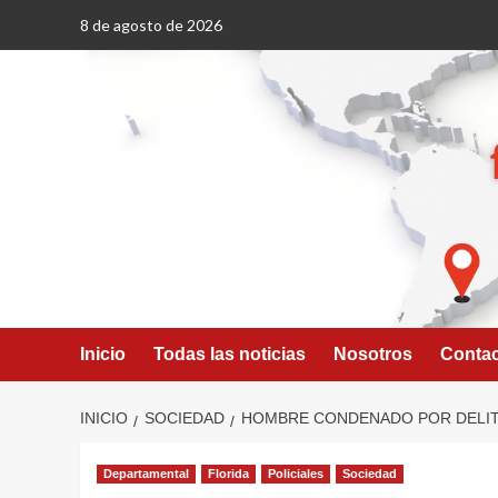
Saltar
8 de agosto de 2026
al
contenido
Inicio
Todas las noticias
Nosotros
Conta
INICIO
SOCIEDAD
HOMBRE CONDENADO POR DELIT
Departamental
Florida
Policiales
Sociedad