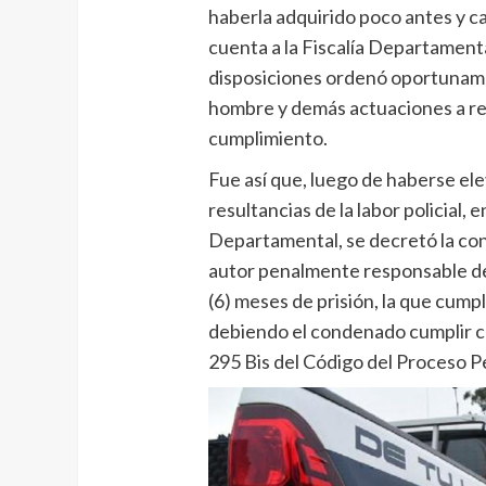
haberla adquirido poco antes y c
cuenta a la Fiscalía Departament
disposiciones ordenó oportuname
hombre y demás actuaciones a reali
cumplimiento.
Fue así que, luego de haberse el
resultancias de la labor policial
Departamental, se decretó la co
autor penalmente responsable de 
(6) meses de prisión, la que cump
debiendo el condenado cumplir co
295 Bis del Código del Proceso P