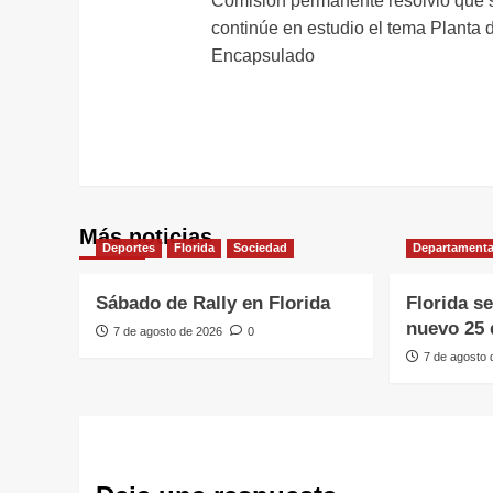
Comisión permanente resolvió que 
de
continúe en estudio el tema Planta 
entradas
Encapsulado
Más noticias
Deportes
Florida
Sociedad
Departamenta
Sábado de Rally en Florida
Florida s
nuevo 25 
7 de agosto de 2026
0
7 de agosto