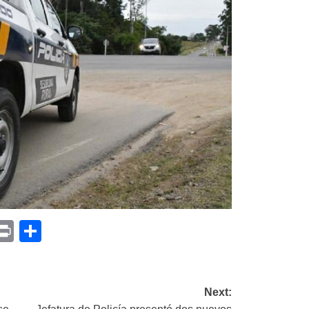
p
am
il
opy
Print
Compartir
ink
Next: