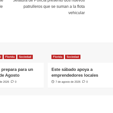
se
Jefatura de Policía presentó dos nuevos
de
patrulleros que se suman a la flota
vehicular
l
Florida
Sociedad
Florida
Sociedad
e prepara para un
Este sábado apoya a
de Agosto
emprendedores locales
 de 2026
0
7 de agosto de 2026
0