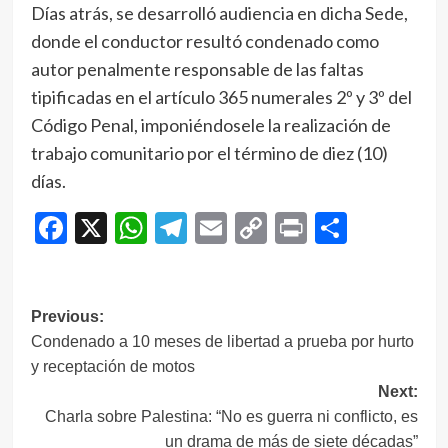
Días atrás, se desarrolló audiencia en dicha Sede,
donde el conductor resultó condenado como
autor penalmente responsable de las faltas
tipificadas en el artículo 365 numerales 2º y 3º del
Código Penal, imponiéndosele la realización de
trabajo comunitario por el término de diez (10)
días.
Facebook
X
WhatsApp
Telegram
Email
Copy
Print
Compar
Link
Navegación
Previous:
Condenado a 10 meses de libertad a prueba por hurto
de
y receptación de motos
entradas
Next:
Charla sobre Palestina: “No es guerra ni conflicto, es
un drama de más de siete décadas”