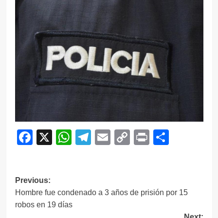
Facebook
X
WhatsApp
Telegram
Email
Copy
Print
Compar
Link
Navegación
Previous:
Hombre fue condenado a 3 años de prisión por 15
de
robos en 19 días
entradas
Next: