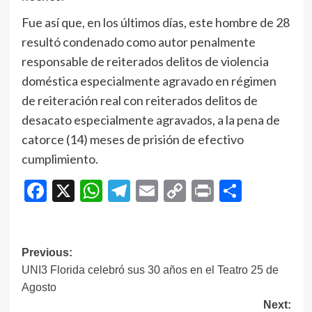
Fue así que, en los últimos días, este hombre de 28
resultó condenado como autor penalmente
responsable de reiterados delitos de violencia
doméstica especialmente agravado en régimen
de reiteración real con reiterados delitos de
desacato especialmente agravados, a la pena de
catorce (14) meses de prisión de efectivo
cumplimiento.
Facebook
X
WhatsApp
Telegram
Email
Copy
Print
Compar
Link
Navegación
Previous:
UNI3 Florida celebró sus 30 años en el Teatro 25 de
de
Agosto
entradas
Next: