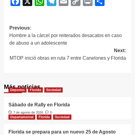
Facebook
X
WhatsApp
Telegram
Email
Copy
Print
Compar
Link
Navegación
Previous:
Hombre a la cárcel por reiterados desacatos en caso
de
de abuso a un adolescente
entradas
Next:
MTOP inició obras en ruta 7 entre Canelones y Florida
Más noticias
Deportes
Florida
Sociedad
Sábado de Rally en Florida
7 de agosto de 2026
0
Departamental
Florida
Sociedad
Florida se prepara para un nuevo 25 de Agosto