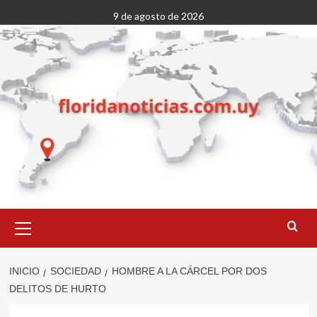
Saltar
9 de agosto de 2026
al
contenido
Menú
primario
INICIO
SOCIEDAD
HOMBRE A LA CÁRCEL POR DOS
DELITOS DE HURTO