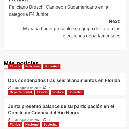
Navegación
Feliciano Bruschi Campeón Sudamericano en la
de
categoría F4 Junior
entradas
Next:
Mariana Lorier presentó su equipo de cara a las
elecciones departamentales
Más noticias
Florida
Policiales
Sociedad
Dos condenados tras seis allanamientos en Florida
6 de agosto de 2026
0
Departamental
Florida
Política
Sociedad
Junta presentó balance de su participación en el
Comité de Cuenca del Río Negro
6 de agosto de 2026
0
Florida
Nacional
Sociedad