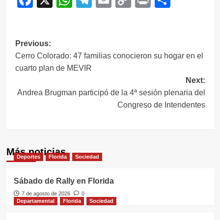
Link
Navegación
Previous:
Cerro Colorado: 47 familias conocieron su hogar en el
de
cuarto plan de MEVIR
entradas
Next:
Andrea Brugman participó de la 4ª sesión plenaria del
Congreso de Intendentes
Más noticias
Deportes
Florida
Sociedad
Sábado de Rally en Florida
7 de agosto de 2026
0
Departamental
Florida
Sociedad