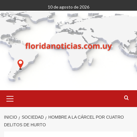
Saltar
10 de agosto de 2026
al
contenido
Menú
primario
INICIO
SOCIEDAD
HOMBRE A LA CÁRCEL POR CUATRO
DELITOS DE HURTO