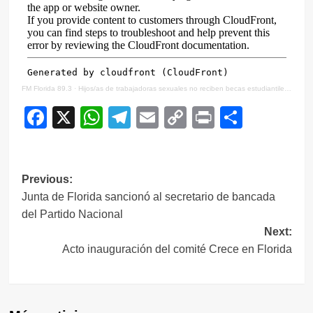
FM Florida 89.3
·
Hijos/as de trabajadoras sexuales no reciben becas estudiantiles por falta de recibos de sueldos
Facebook
X
WhatsApp
Telegram
Email
Copy
Print
Compar
Link
Navegación
Previous:
Junta de Florida sancionó al secretario de bancada
de
del Partido Nacional
entradas
Next:
Acto inauguración del comité Crece en Florida