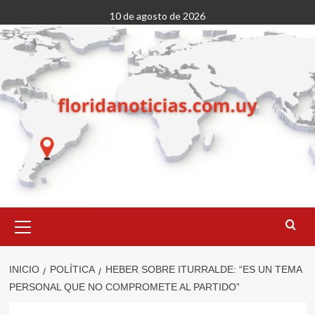
Saltar
10 de agosto de 2026
al
contenido
Menú
primario
INICIO
POLÍTICA
HEBER SOBRE ITURRALDE: “ES UN TEMA
PERSONAL QUE NO COMPROMETE AL PARTIDO”