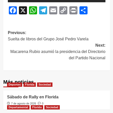
Facebook
X
WhatsApp
Telegram
Email
Copy
Print
Compar
Link
Navegación
Previous:
Suelta de libros del Grupo José Pedro Varela
de
Next:
entradas
Macarena Rubio asumió la presidencia del Directorio
del Partido Nacional
Más noticias
Deportes
Florida
Sociedad
Sábado de Rally en Florida
7 de agosto de 2026
0
Departamental
Florida
Sociedad